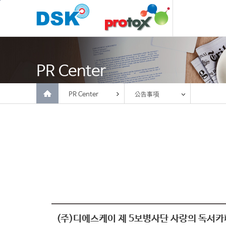
GNB
Contents
PR Center
PR Center
公告事项
(주)디에스케이 제 5보병사단 사랑의 독서카페 기