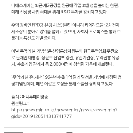
디에스케이는 최근 제2공장을 완공해 작업 효율성을 높이는 한편,
미래 신성장 사업 확대를 위해 R&D 투자를 강화하고 있다.
주력 장비인 FPD용 본딩 시스템뿐만 아니라 카메라모듈·2차전지
제조장비 분야로 영역을 넓히고 있으며, 자회사 프로톡스를 통해 보
툴리눔 톡신도 개발 중이다.
이날 무역의 날 기념식은 산업통상자원부와 한국무역협회 주관으
로 문재인 대통령, 성윤모 산업부 장관, 유관기관장, 무역진흥 유공
자, 수출기업 관계자 등 2,000여명이 참석한 가운데 개최됐다.
'무역의 날'은 지난 1964년 수출 1억 달러 달성을 기념해 제정된 법
정기념일이며, 매년 이같은 포상을 통해 수출을 장려하고 있다.
출처 : 머니투데이방송
원본링크 :
http://news.mtn.co.kr/newscenter/news_viewer.mtn?
gidx=2019120514313741777