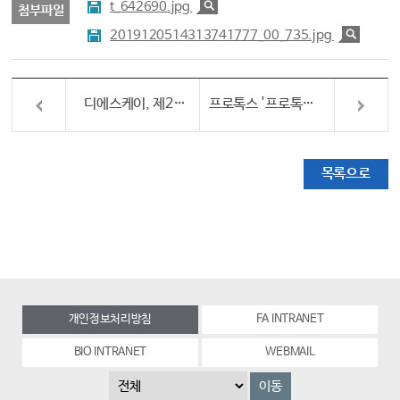
t_642690.jpg
첨부파일
2019120514313741777_00_735.jpg
디에스케이, 제2공장 완공...
프로톡스 '프로톡신주' 임상 2상 개시…미간주름 개선 유효성 검증
목록으로
개인정보처리방침
FA INTRANET
BIO INTRANET
WEBMAIL
이동