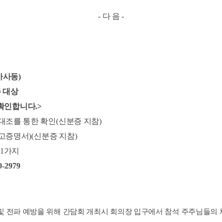
-
다 음
-
사사동
)
 대상
 확인합니다
.>
대조를 통한 확인
(
신분증 지참
)
잔고증명서
)(
신분증 지참
)
1
가지
0-2979
 및 전파 예방을 위해 간담회 개최시 회의장 입구에서 참석 주주님들의