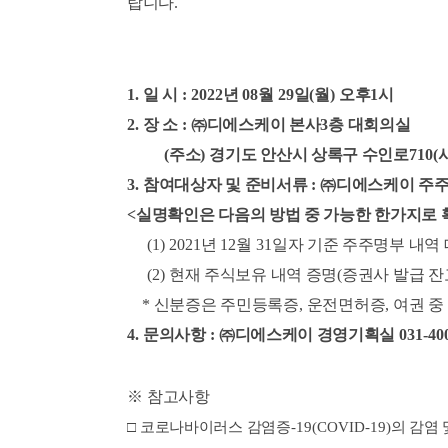
랍니다
.
1.
일 시
: 2022
년
08
월
29
일
(
월
)
오후
1
시
2.
장 소
:
㈜
디에스케이 본사
3
층 대회의실
(
주소
)
경기도 안산시 상록구 수인로
710(
3.
참여대상자 및 준비서류
:
㈜
디에스케이 주주
<
실명확인은 다음의 방법 중 가능한 한가지로
(1) 2021
년
12
월
31
일자 기준 주주명부 내역 
(2)
현재 주식보유 내역 증명
(
증권사 발급 
*
신분증은 주민등록증
,
운전면허증
,
여권 중
4.
문의사항
:
㈜
디에스케이 경영기획실
031-40
※
참고사항
□
코로나바이러스 감염증
-19(COVID-19)
의 감염